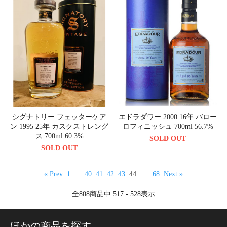
シグナトリー フェッターケア
エドラダワー 2000 16年 バロー
ン 1995 25年 カスクストレング
ロフィニッシュ 700ml 56.7%
ス 700ml 60.3%
SOLD OUT
SOLD OUT
« Prev
1
...
40
41
42
43
44
...
68
Next »
全
808
商品中
517 - 528
表示
ほかの商品を探す