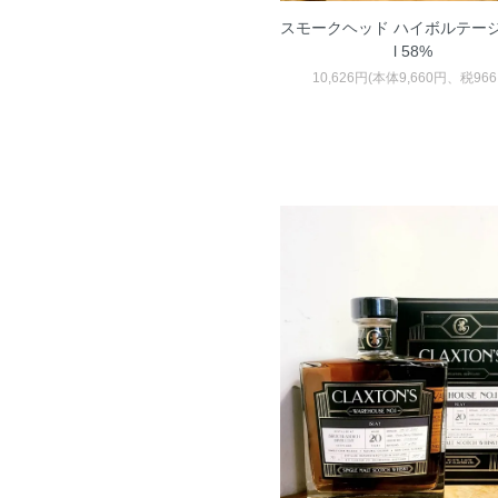
スモークヘッド ハイボルテージ 
l 58%
10,626円(本体9,660円、税966