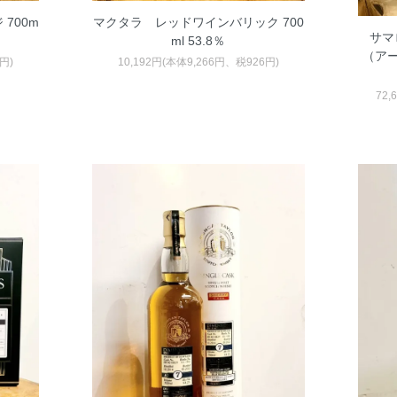
700m
マクタラ レッドワインバリック 700
サマ
ml 53.8％
（アー
円)
10,192円(本体9,266円、税926円)
72,