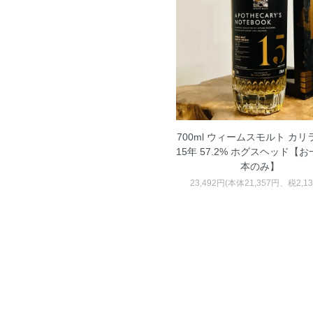
700ml ウィームスモルト カリラ
15年 57.2% ホグスヘッド【
本のみ】
23,492円(本体21,357円、税2,1