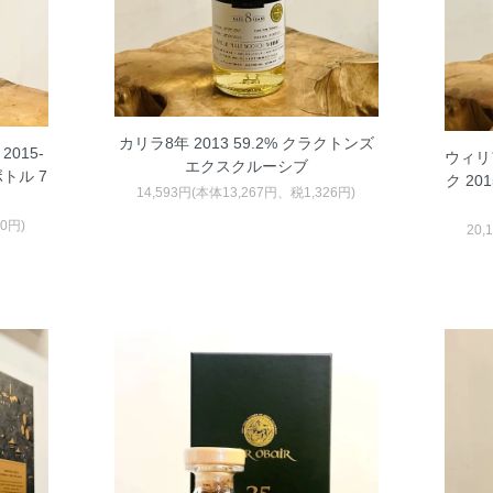
カリラ8年 2013 59.2% クラクトンズ
015‐
ウィリ
エクスクルーシブ
ボトル 7
ク 20
14,593円(本体13,267円、税1,326円)
60円)
20,