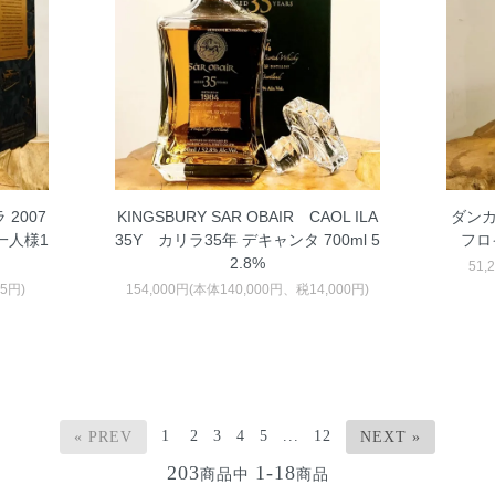
 2007
KINGSBURY SAR OBAIR CAOL ILA
ダンカ
お一人様1
35Y カリラ35年 デキャンタ 700ml 5
フロイ
2.8%
51,
35円)
154,000円(本体140,000円、税14,000円)
1
2
3
4
5
...
12
« PREV
NEXT »
203
1-18
商品中
商品