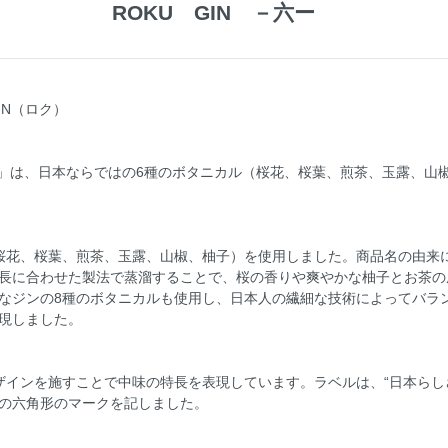
ROKU GIN －六ー
IN（ロク）
U」は、日本ならではの6種のボタニカル（桜花、桜葉、煎茶、玉露、山
桜花、桜葉、煎茶、玉露、山椒、柚子）を使用しました。商品名の由来
長に合わせた製法で蒸溜することで、桜の香りや爽やかな柚子とお茶の
なジンの8種のボタニカルも使用し、日本人の繊細な技術によってバラ
現しました。
ザインを施すことで中味の特長を表現しています。ラベルは、“日本らしさ
の六角形のマークを記しました。