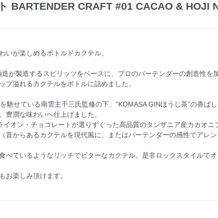
TENDER CRAFT #01 CACAO & HOJI NE
わいが楽しめるボトルドカクテル。
は、小正酒造が製造するスピリッツをベースに、プロのバーテンダーの創造性
ップ溢れるカクテルをボトルに詰めました。
名を馳せている南雲主干三氏監修の下、”KOMASA GINほうじ茶”の香
、豊潤な味わいへ仕上げました。
なダンデライオン・チョコレートが選りすぐった高品質のタンザニア産カカオ
（昔からあるカクテルを現代風に、またはバーテンダーの感性でアレン
食べているようなリッチでビターなカクテル。是非ロックスタイルでオ
もお楽しみ頂けます。