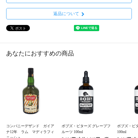
返品について
あなたにおすすめの商品
コンパニーデザンド ガイア
ボブズ・ビターズ グレープフ
ボブズ・ビ
ナ12年 ラム マディラフィ
ルーツ 100ml
100ml
ニッシュ