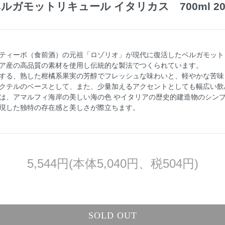
ルガモットリキュール イタリカス 700ml 2
ティーボ（食前酒）の元祖「ロゾリオ」が現代に復活したベルガモット
ア産の高品質の素材を使用し伝統的な製法でつくられています。
する、熟した柑橘系果実の芳醇でフレッシュな味わいと、軽やかな苦味
クテルのベースとして、また、少量加えるアクセントとしても幅広い飲
は、アマルフィ海岸の美しい海の色 やイタリアの歴史的建造物のシン
現した独特の存在感と美しさが際立ちます。
5,544円(本体5,040円、税504円)
SOLD OUT