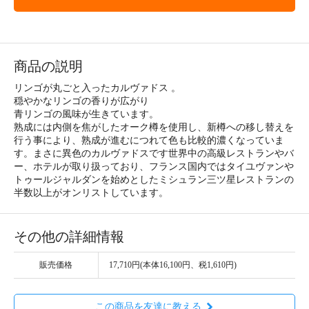
商品の説明
リンゴが丸ごと入ったカルヴァドス 。
穏やかなリンゴの香りが広がり
青リンゴの風味が生きています。
熟成には内側を焦がしたオーク樽を使用し、新樽への移し替えを
行う事により、熟成が進むにつれて色も比較的濃くなっていま
す。まさに異色のカルヴァドスです世界中の高級レストランやバ
ー、ホテルが取り扱っており、フランス国内ではタイユヴァンや
トゥールジャルダンを始めとしたミシュラン三ツ星レストランの
半数以上がオンリストしています。
その他の詳細情報
販売価格
17,710円(本体16,100円、税1,610円)
この商品を友達に教える