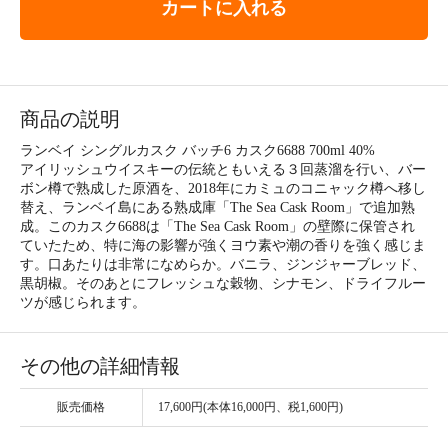
カートに入れる
商品の説明
ランベイ シングルカスク バッチ6 カスク6688 700ml 40%
アイリッシュウイスキーの伝統ともいえる３回蒸溜を行い、バー
ボン樽で熟成した原酒を、2018年にカミュのコニャック樽へ移し
替え、ランベイ島にある熟成庫「The Sea Cask Room」で追加熟
成。このカスク6688は「The Sea Cask Room」の壁際に保管され
ていたため、特に海の影響が強くヨウ素や潮の香りを強く感じま
す。口あたりは非常になめらか。バニラ、ジンジャーブレッド、
黒胡椒。そのあとにフレッシュな穀物、シナモン、ドライフルー
ツが感じられます。
その他の詳細情報
販売価格
17,600円(本体16,000円、税1,600円)