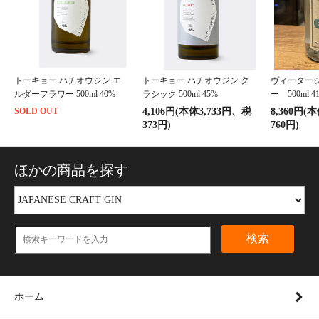
トーキョー ハチオウジン エ
トーキョー ハチオウジン ク
ヴィーター
ルダーフラワー 500ml 40%
ラシック 500ml 45%
ー 500ml 41
SOLD OUT
4,106円(本体3,733円、税
8,360円(
373円)
760円)
ほかの商品を探す
検索
ホーム