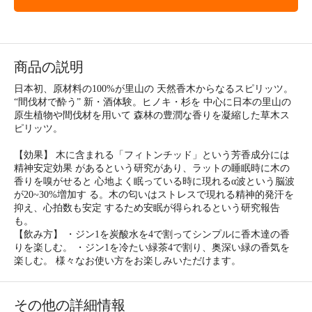
商品の説明
日本初、原材料の100%が里山の 天然香木からなるスピリッツ。
“間伐材で酔う” 新・酒体験。ヒノキ・杉を 中心に日本の里山の
原生植物や間伐材を用いて 森林の豊潤な香りを凝縮した草木ス
ピリッツ。
【効果】 木に含まれる「フィトンチッド」という芳香成分には
精神安定効果 があるという研究があり、ラットの睡眠時に木の
香りを嗅がせると 心地よく眠っている時に現れるα波という脳波
が20~30%増加す る。木の匂いはストレスで現れる精神的発汗を
抑え、心拍数も安定 するため安眠が得られるという研究報告
も。
【飲み方】 ・ジン1を炭酸水を4で割ってシンプルに香木達の香
りを楽しむ。 ・ジン1を冷たい緑茶4で割り、奥深い緑の香気を
楽しむ。 様々なお使い方をお楽しみいただけます。
その他の詳細情報