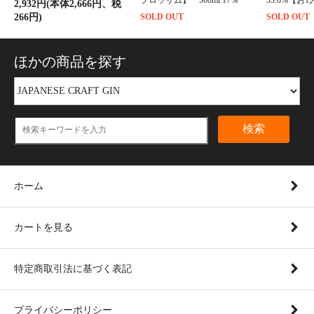
ブロッサム】 500ml 17％
55.8%【お
2,932円(本体2,666円、税
266円)
SOLD OUT
SOLD OUT
ほかの商品を探す
検索
ホーム
カートを見る
特定商取引法に基づく表記
プライバシーポリシー