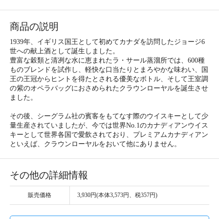
商品の説明
1939年、イギリス国王として初めてカナダを訪問したジョージ6
世への献上酒として誕生しました。
豊富な穀類と清冽な水に恵まれたラ・サール蒸溜所では、600種
ものブレンドを試作し、軽快な口当たりとまろやかな味わい、国
王の王冠からヒントを得たとされる優美なボトル、そして王室調
の紫のオペラバッグにおさめられたクラウンローヤルを誕生させ
ました。
その後、シーグラム社の賓客をもてなす際のウイスキーとして少
量生産されていましたが、今では世界No.1のカナディアンウイス
キーとして世界各国で愛飲されており、プレミアムカナディアン
といえば、クラウンローヤルをおいて他にありません。
その他の詳細情報
販売価格
3,930円(本体3,573円、税357円)