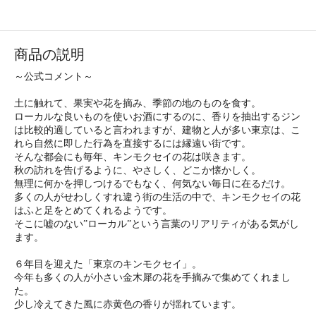
商品の説明
～公式コメント～
土に触れて、果実や花を摘み、季節の地のものを食す。
ローカルな良いものを使いお酒にするのに、香りを抽出するジン
は比較的適していると言われますが、建物と人が多い東京は、こ
れら自然に即した行為を直接するには縁遠い街です。
そんな都会にも毎年、キンモクセイの花は咲きます。
秋の訪れを告げるように、やさしく、どこか懐かしく。
無理に何かを押しつけるでもなく、何気ない毎日に在るだけ。
多くの人がせわしくすれ違う街の生活の中で、キンモクセイの花
はふと足をとめてくれるようです。
そこに嘘のない”ローカル”という言葉のリアリティがある気がし
ます。
６年目を迎えた「東京のキンモクセイ」。
今年も多くの人が小さい金木犀の花を手摘みで集めてくれまし
た。
少し冷えてきた風に赤黄色の香りが揺れています。