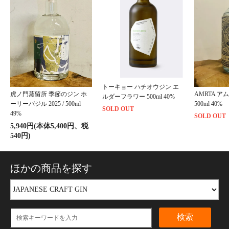
トーキョー ハチオウジン エ
虎ノ門蒸留所 季節のジン ホ
AMRTA アムリ
ルダーフラワー 500ml 40%
ーリーバジル 2025 / 500ml
500ml 40%
SOLD OUT
49%
SOLD OUT
5,940円(本体5,400円、税
540円)
ほかの商品を探す
検索