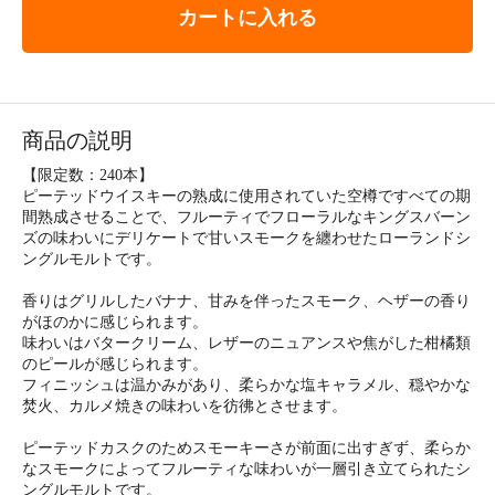
カートに入れる
商品の説明
【限定数：240本】
ピーテッドウイスキーの熟成に使用されていた空樽ですべての期
間熟成させることで、フルーティでフローラルなキングスバーン
ズの味わいにデリケートで甘いスモークを纏わせたローランドシ
ングルモルトです。
香りはグリルしたバナナ、甘みを伴ったスモーク、ヘザーの香り
がほのかに感じられます。
味わいはバタークリーム、レザーのニュアンスや焦がした柑橘類
のピールが感じられます。
フィニッシュは温かみがあり、柔らかな塩キャラメル、穏やかな
焚火、カルメ焼きの味わいを彷彿とさせます。
ピーテッドカスクのためスモーキーさが前面に出すぎず、柔らか
なスモークによってフルーティな味わいが一層引き立てられたシ
ングルモルトです。