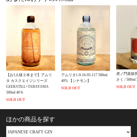
虎ノ門蒸留
【お1人様２本まで】アムリ
アムリタ1-9-16-95-117 500ml
さく / 500ml
タ カスクエイジシリーズ
40% 【シナモン】
GEEKSTILL×TABAYAMA
SOLD OUT
SOLD OUT
500ml 40％
SOLD OUT
ほかの商品を探す