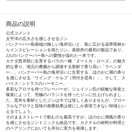
商品の説明
公式コメント
太平洋の広大さを感じさせるジン
バンクーバー島南端の険しい海岸沿いと、島に広がる温帯雨林か
らインスピレーションを得たジン。蒸留所の最初の製品であり、
2人のバンクーバー島への愛情が溢れた一本です。
カナダ西岸部に生育するバラの一種「ヌートカ・ローズ」の魅力
的な香り。地元の農園から調達する新鮮で香り高い「ラベンダ
ー」。バンクーバー島の海岸沿いに生育する、ほのかに潮の香り
を感じさせる「ウイング・ケルプ（羽付き昆布）」。そして、ス
パイス / シトラスのハーモニー。
多彩なアロマを持つフレーバーが、ジェイソン氏の鋭敏な味覚と
嗅覚によって、究極のバランスを持ったジンに仕上げられまし
た。昆布を素材としたジンは今では珍しくありませんが、フロー
ラルなアロマと旨味の相乗効果は彼にしか表現できない領域とい
えるでしょう。
そのままストレートで飲むのも最高ですが、ほのかに潮風の香り
を感じさせるジントニックも絶品です。カクテルの材料や料理と
のペアリングにおいても存分に実力を発揮します。