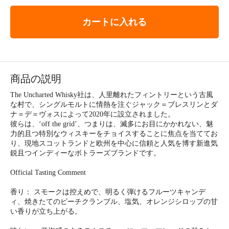
カートに入れる
商品の説明
The Uncharted Whisky社は、⼈⾥離れたフィントリーという古⾵
な村で、シングルモルトに情熱を注ぐジャック＝ブレスリンとダ
ナ＝デ＝ヴォスによって2020年に設⽴されました。
彼らは、ʻoff the gridʼ、つまりは、滅多にお⽬にかかれない、魅
⼒的且つ特別なウィスキーをチョイスすることに焦点を当ててお
り、現地スコットランドと欧州を中⼼に信頼と⼈気を博す新進気
鋭且つインディーなボトラーズブランドです。
Official Tasting Comment
香り： スモークは控えめで、明るく弾けるフルーツキャンデ
ィ、焼きたてのピーチクランブル、塩気、オレンジシロップの甘
い香りが立ち上がる。