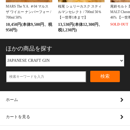
MARS The Y.A. ＃04 マルス
桜尾 シェリーカスク スティ
尾鈴モルト 栗
ザ ワイエー ナンバーフォー /
ルマンセレクト / 700ml 50％
MALT Chestnu
700ml 50%
【一世帯1本まで】
46% 【一
10,450円(本体9,500円、税
13,530円(本体12,300円、
SOLD OUT
950円)
税1,230円)
ほかの商品を探す
検索
ホーム
カートを見る