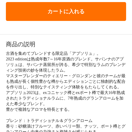
カートに入れる
商品の説明
古酒を集めてブレンドする限定品「アプソリュ」。
2023 editionは熟成年数7～16年原酒のブレンド。サバンナのアプ
ソリュは、サバンナ蒸留所が誇る、希少で特別なラムのブレンデ
ィング技術の妙を体現したラム。
マスターブレンダーのティエリー・グロンダンと彼のチームが最
も熟成が長く個性豊かな樽からエディションごとに独創的な配合
を作り出し、特別なテイスティング体験をもたらしてくれる。
アプソリュ2023は、exコニャック樽とexポート樽で最大16年熟成
されたトラディショナルラムに、7年熟成のグランアロームを加
えた希少なブレンド。
豊かで複雑なアロマを特長とする。
ブレンド：トラディショナル＆グランアローム
香り：砂糖漬けフルーツ、赤いベリー類、ナッツ。ポート樽とグ
ランアローム由来の力強さと複雑さが感じられる。