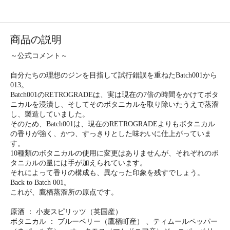
商品の説明
～公式コメント～
自分たちの理想のジンを目指して試行錯誤を重ねたBatch001から
013。
Batch001のRETROGRADEは、実は現在の7倍の時間をかけてボタ
ニカルを浸漬し、そしてそのボタニカルを取り除いたうえで蒸溜
し、製造していました。
そのため、Batch001は、現在のRETROGRADEよりもボタニカル
の香りが強く、かつ、すっきりとした味わいに仕上がっていま
す。
10種類のボタニカルの使用に変更はありませんが、それぞれのボ
タニカルの量には手が加えられています。
それによって香りの構成も、異なった印象を残すでしょう。
Back to Batch 001。
これが、鷹栖蒸溜所の原点です。
原酒 ： 小麦スピリッツ（英国産）
ボタニカル ： ブルーベリー（鷹栖町産） 、ティムールペッパー