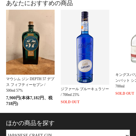
あなたにおすすめの商品
キングスバ
マウシム ジン DEPTH 57 デプ
ンバット シ
ス フィフティーセブン /
700ml
ジファール ブルーキュラソー
500ml 57%
SOLD OUT
/ 700ml 25%
7,900円(本体7,182円、税
SOLD OUT
718円)
ほかの商品を探す