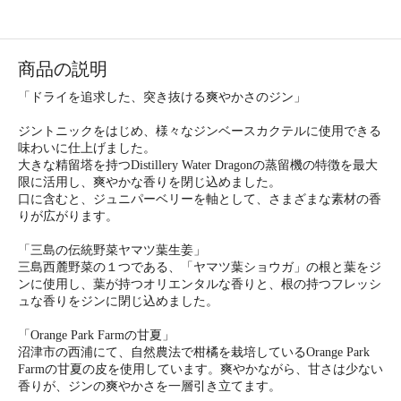
商品の説明
「ドライを追求した、突き抜ける爽やかさのジン」
ジントニックをはじめ、様々なジンベースカクテルに使用できる
味わいに仕上げました。
大きな精留塔を持つDistillery Water Dragonの蒸留機の特徴を最大
限に活用し、爽やかな香りを閉じ込めました。
口に含むと、ジュニパーベリーを軸として、さまざまな素材の香
りが広がります。
「三島の伝統野菜ヤマツ葉生姜」
三島西麓野菜の１つである、「ヤマツ葉ショウガ」の根と葉をジ
ンに使用し、葉が持つオリエンタルな香りと、根の持つフレッシ
ュな香りをジンに閉じ込めました。
「Orange Park Farmの甘夏」
沼津市の西浦にて、自然農法で柑橘を栽培しているOrange Park
Farmの甘夏の皮を使用しています。爽やかながら、甘さは少ない
香りが、ジンの爽やかさを一層引き立てます。