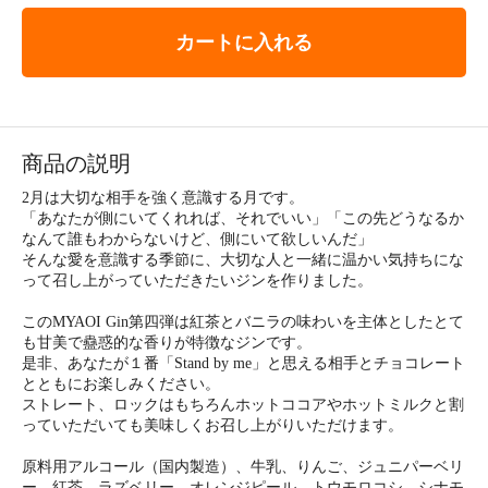
カートに入れる
商品の説明
2月は大切な相手を強く意識する月です。
「あなたが側にいてくれれば、それでいい」「この先どうなるか
なんて誰もわからないけど、側にいて欲しいんだ」
そんな愛を意識する季節に、大切な人と一緒に温かい気持ちにな
って召し上がっていただきたいジンを作りました。
このMYAOI Gin第四弾は紅茶とバニラの味わいを主体としたとて
も甘美で蠱惑的な香りが特徴なジンです。
是非、あなたが１番「Stand by me」と思える相手とチョコレート
とともにお楽しみください。
ストレート、ロックはもちろんホットココアやホットミルクと割
っていただいても美味しくお召し上がりいただけます。
原料用アルコール（国内製造）、牛乳、りんご、ジュニパーベリ
ー、紅茶、ラズベリー、オレンジピール、トウモロコシ、シナモ