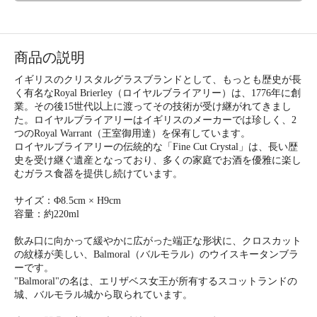
商品の説明
イギリスのクリスタルグラスブランドとして、もっとも歴史が長
く有名なRoyal Brierley（ロイヤルブライアリー）は、1776年に創
業。その後15世代以上に渡ってその技術が受け継がれてきまし
た。ロイヤルブライアリーはイギリスのメーカーでは珍しく、2
つのRoyal Warrant（王室御用達）を保有しています。
ロイヤルブライアリーの伝統的な「Fine Cut Crystal」は、長い歴
史を受け継ぐ遺産となっており、多くの家庭でお酒を優雅に楽し
むガラス食器を提供し続けています。
サイズ：Φ8.5cm × H9cm
容量：約220ml
飲み口に向かって緩やかに広がった端正な形状に、クロスカット
の紋様が美しい、Balmoral（バルモラル）のウイスキータンブラ
ーです。
"Balmoral"の名は、エリザベス女王が所有するスコットランドの
城、バルモラル城から取られています。