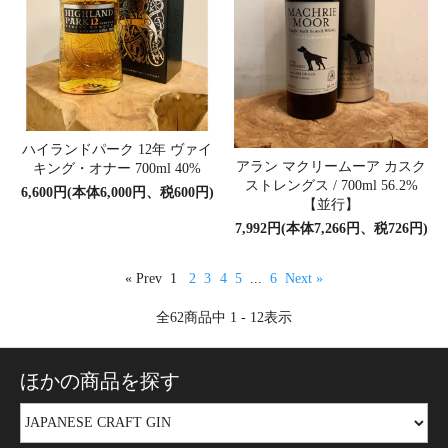
ハイランドパーク 12年 ヴァイ
アラン マクリームーア カスク
キング・オナー 700ml 40%
ストレングス / 700ml 56.2%
6,600円(本体6,000円、税600円)
【並行】
7,992円(本体7,266円、税726円)
« Prev
1
2
3
4
5
...
6
Next »
全
62
商品中
1 - 12
表示
ほかの商品を探す