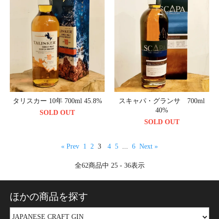
タリスカー 10年 700ml 45.8%
スキャパ・グランサ 700ml
40%
SOLD OUT
SOLD OUT
« Prev
1
2
3
4
5
...
6
Next »
全
62
商品中
25 - 36
表示
ほかの商品を探す