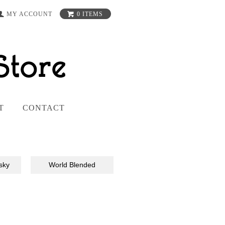
MY ACCOUNT
0 ITEMS
T
CONTACT
sky
World Blended