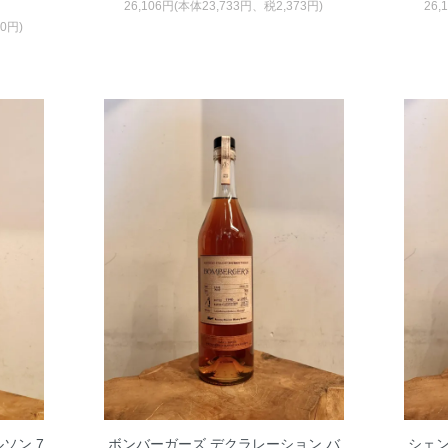
26,106円(本体23,733円、税2,373円)
26,
00円)
ソン 7
ボンバーガーズ デクラレーション バ
シェン