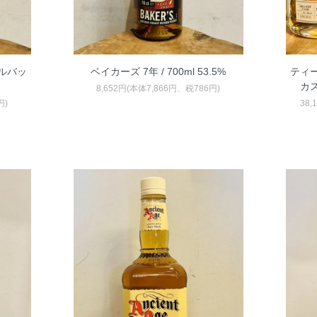
ルバッ
ベイカーズ 7年 / 700ml 53.5%
ティー
カス
8,652円(本体7,866円、税786円)
円)
38,