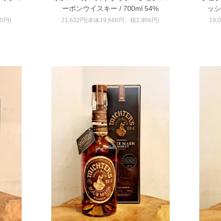
ーボンウイスキー / 700ml 54%
ッシ
40円)
21,632円(本体19,666円、税1,966円)
19,