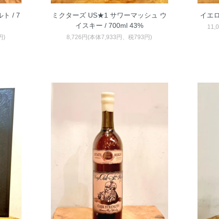
 / 7
ミクターズ US★1 サワーマッシュ ウ
イエロー
イスキー / 700ml 43%
11,
円)
8,726円(本体7,933円、税793円)