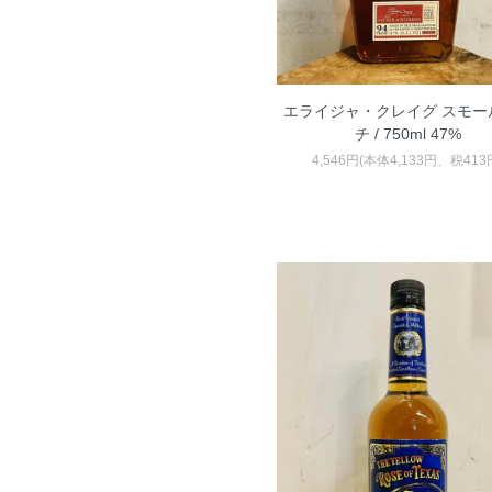
エライジャ・クレイグ スモー
チ / 750ml 47%
4,546円(本体4,133円、税413