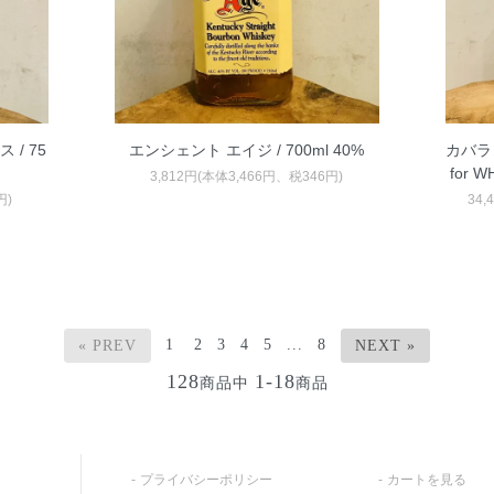
/ 75
エンシェント エイジ / 700ml 40%
カバラ
for W
3,812円(本体3,466円、税346円)
円)
34,
1
2
3
4
5
...
8
« PREV
NEXT »
128
1-18
商品中
商品
プライバシーポリシー
カートを見る