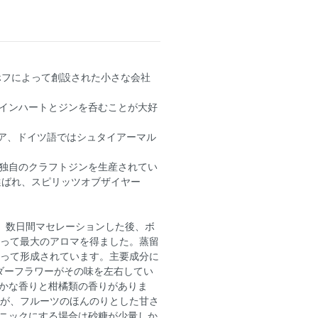
ホフによって創設された小さな会社
インハートとジンを呑むことが大好
リア、ドイツ語ではシュタイアーマル
独自のクラフトジンを生産されてい
選ばれ、スピリッツオブザイヤー
れ、数日間マセレーションした後、ボ
よって最大のアロマを得ました。蒸留
よって形成されています。主要成分に
ダーフラワーがその味を左右してい
かな香りと柑橘類の香りがありま
んが、フルーツのほんのりとした甘さ
ニックにする場合は砂糖が少量しか