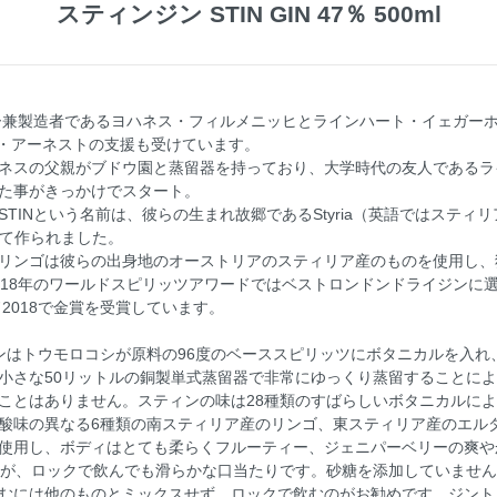
スティンジン STIN GIN 47％ 500ml
サー兼製造者であるヨハネス・フィルメニッヒとラインハート・イェガー
・アーネストの支援も受けています。
ネスの父親がブドウ園と蒸留器を持っており、大学時代の友人であるラ
た事がきっかけでスタート。
TINという名前は、彼らの生まれ故郷であるStyria（英語ではスティ
せて作られました。
リンゴは彼らの出身地のオーストリアのスティリア産のものを使用し、
018年のワールドスピリッツアワードではベストロンドンドライジンに
ド2018で金賞を受賞しています。
ジンはトウモロコシが原料の96度のベーススピリッツにボタニカルを入
小さな50リットルの銅製単式蒸留器で非常にゆっくり蒸留することに
ことはありません。スティンの味は28種類のすばらしいボタニカルに
酸味の異なる6種類の南スティリア産のリンゴ、東スティリア産のエル
使用し、ボディはとても柔らくフルーティー、ジェニパーベリーの爽や
すが、ロックで飲んでも滑らかな口当たりです。砂糖を添加していませ
むには他のものとミックスせず、ロックで飲むのがお勧めです。ジント