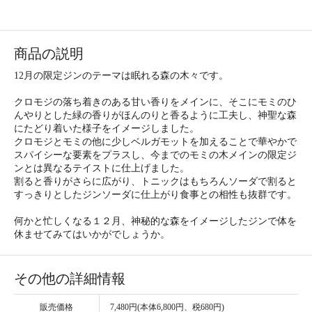
商品の説明
12月の限定ジンのテーマは眠れる森の木々です。
クロモジの落ち着きのある甘い香りをメインに、そこにモミのひ
んやりとした緑の香りがほんのりと香るように工夫し、神聖な森
にたどり着いた様子をイメージしました。
クロモジとモミの他に少しベルガモットを加えることで華やかで
スパイシーな要素をプラスし、今までのモミの木メインの限定ジ
ンとは異なるテイストに仕上げました。
割ると香りがさらに広がり、トニックはもちろんソーダで割ると
すっきりとしたジンソーダに仕上がり食事との相性も抜群です。
何かと忙しくなる１２月、神秘的な森をイメージしたジンで体を
休ませてみてはいかがでしょうか。
その他の詳細情報
販売価格
7,480円(本体6,800円、税680円)