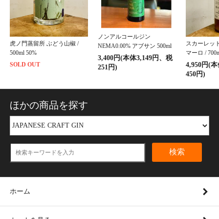
ノンアルコールジン
虎ノ門蒸留所 ぶどう山椒 /
スカーレッ
NEMA0.00% アブサン 500ml
500ml 50%
マーロ / 700m
3,400円(本体3,149円、税
SOLD OUT
4,950円(
251円)
450円)
ほかの商品を探す
検索
ホーム