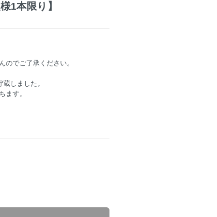
一人様1本限り】
んのでご了承ください。
間貯蔵しました。
ちます。