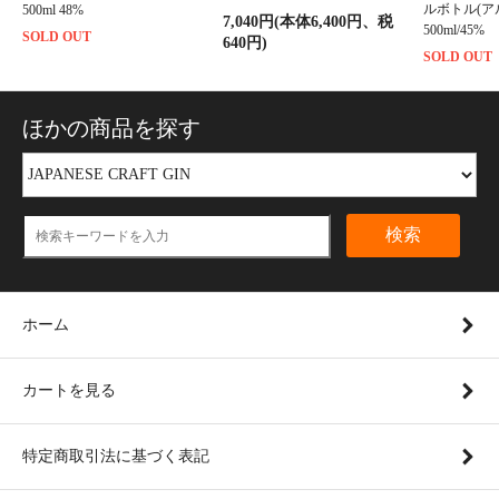
ルボトル(ア
500ml 48%
7,040円(本体6,400円、税
500ml/45%
SOLD OUT
640円)
SOLD OUT
ほかの商品を探す
検索
ホーム
カートを見る
特定商取引法に基づく表記