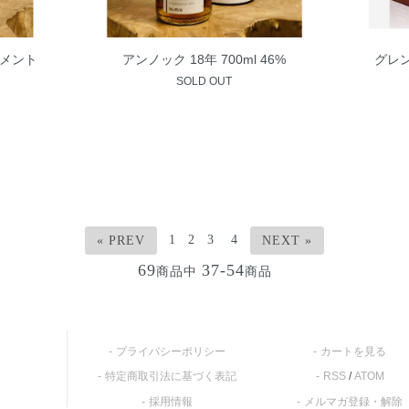
ラメント
アンノック 18年 700ml 46%
グレ
SOLD OUT
1
2
3
4
« PREV
NEXT »
69
37-54
商品中
商品
プライバシーポリシー
カートを見る
特定商取引法に基づく表記
RSS
/
ATOM
採用情報
メルマガ登録・解除