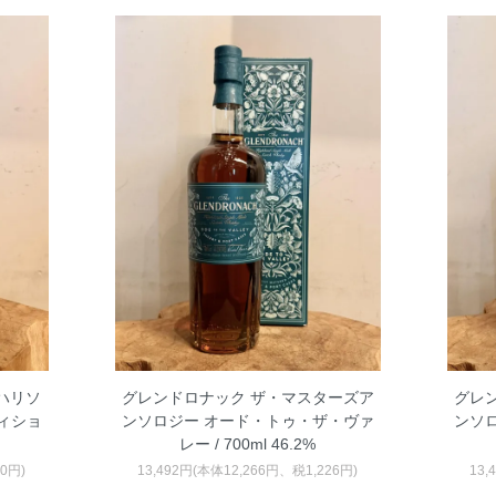
 ハリソ
グレンドロナック ザ・マスターズア
グレ
ィショ
ンソロジー オード・トゥ・ザ・ヴァ
ンソ
レー / 700ml 46.2%
70円)
13,492円(本体12,266円、税1,226円)
13,