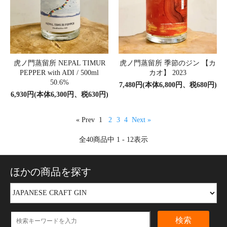
虎ノ門蒸留所 NEPAL TIMUR
虎ノ門蒸留所 季節のジン 【カ
PEPPER with ADI / 500ml
カオ】 2023
50.6%
7,480円(本体6,800円、税680円)
6,930円(本体6,300円、税630円)
« Prev
1
2
3
4
Next »
全
40
商品中
1 - 12
表示
ほかの商品を探す
検索