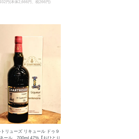
,932円(本体2,666円、税266円)
トリューズ リキュール ドゥ９
ネール 700ml 47%【おひとり