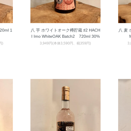
20ml 1
八 芋 ホワイトオーク樽貯蔵 ♯2 HACH
八 麦
I Imo WhiteOAK Batch2 720ml 30%
円)
3,949円(本体3,590円、税359円)
3