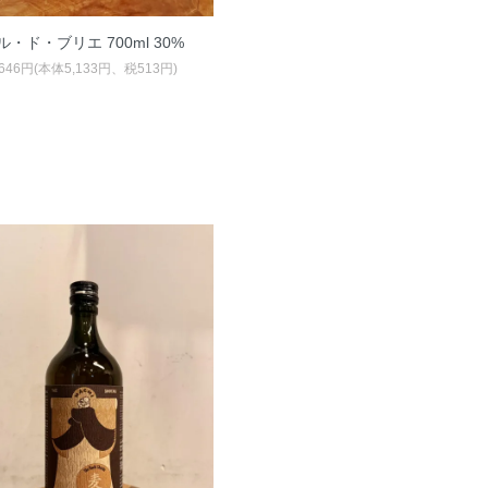
ル・ド・ブリエ 700ml 30%
,646円(本体5,133円、税513円)